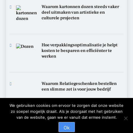
Waarom kartonnen dozen steeds vaker
deel uitmaken van artistieke en
culturele projecten
Hoe verpakkingsoptimalisatie je helpt
kosten te besparen en efficiënter te
werken
Waarom Relatiegeschenken bestellen
een slimme zet is voor jouw bedrijf
We gebruiken cookies om ervoor te zorgen dat onze website
zo soepel mogelijk draait. Als je doorgaat met het gebruiken
van de website, gaan we er vanuit dat ermee instemt.
Overige Links
| Developed By
BlazeThemes
.
Ok