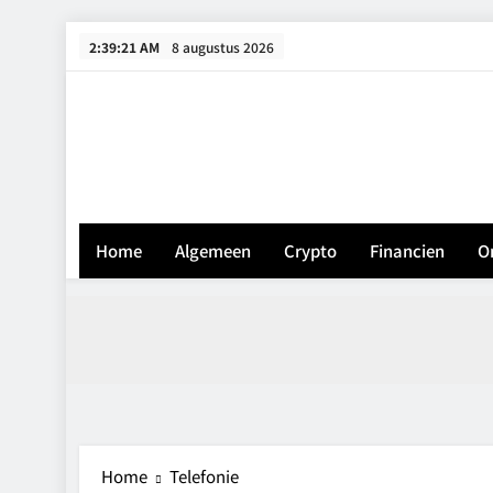
Skip
2:39:21 AM
8 augustus 2026
to
content
Home
Algemeen
Crypto
Financien
O
Home
Telefonie