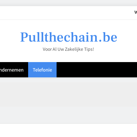
W
Waarom kartonnen dozen steeds vaker deel ui
Pullthechain.be
Hoe verpakkingsoptimalisatie je hel
Voor Al Uw Zakelijke Tips!
Financieri
W
ndernemen
Telefonie
Waarom kartonnen dozen steeds vaker deel ui
Hoe verpakkingsoptimalisatie je hel