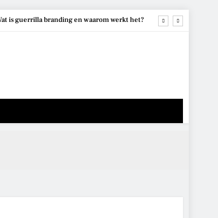
at is guerrilla branding en waarom werkt het?
tmaken van artistieke en culturele projecten
pt kosten te besparen en efficiënter te werken
ng bedrijf: mogelijkheden en aandachtspunten
at is guerrilla branding en waarom werkt het?
tmaken van artistieke en culturele projecten
pt kosten te besparen en efficiënter te werken